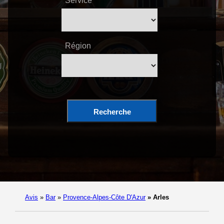
Service
Région
Recherche
Avis
»
Bar
»
Provence-Alpes-Côte D'Azur
»
Arles