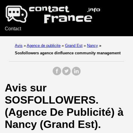
Contact
Avis
»
Agence de publicite
»
Grand Est
»
Nancy
»
Sosfollowers agence dinfluence community management
Avis sur
SOSFOLLOWERS.
(Agence De Publicité) à
Nancy (Grand Est).