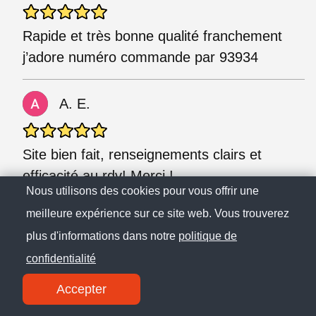
Rapide et très bonne qualité franchement
j’adore numéro commande par 93934
A. E.
Site bien fait, renseignements clairs et
efficacité au rdv! Merci !
Nous utilisons des cookies pour vous offrir une
meilleure expérience sur ce site web. Vous trouverez
C. S.
plus d'informations dans notre
politique de
confidentialité
Expérience très intéressante, cela permet de
Accepter
donner une chance au compte moins
influents de voir leur communauté s'accroître